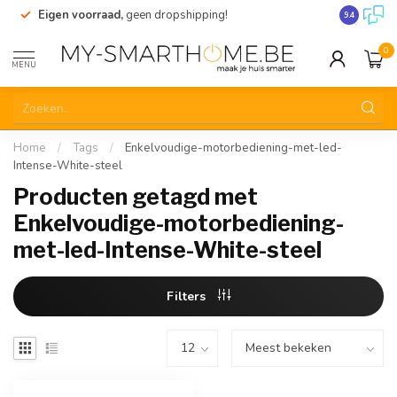
Eigen voorraad,
geen dropshipping!
Verzending
9.4
0
MENU
Home
/
Tags
/
Enkelvoudige-motorbediening-met-led-
Intense-White-steel
Producten getagd met
Enkelvoudige-motorbediening-
met-led-Intense-White-steel
Filters