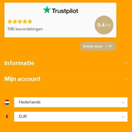
9.4
/10
596 beoordelingen
Bekijk meer
Informatie
Mijn account
€