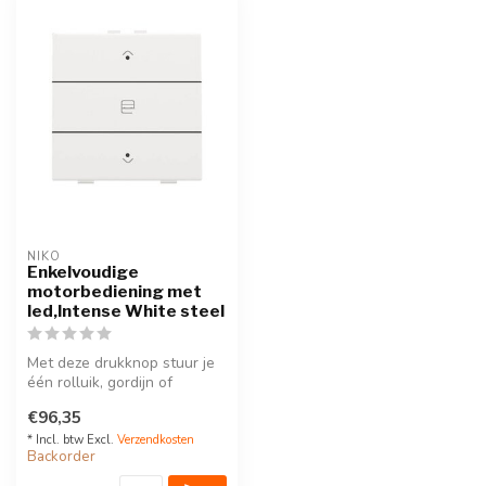
NIKO
Enkelvoudige
motorbediening met
led,Intense White steel
Met deze drukknop stuur je
één rolluik, gordijn of
zonwering. Een led geeft
€96,35
aan ...
* Incl. btw Excl.
Verzendkosten
Backorder