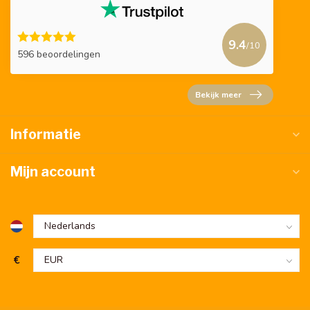
9.4
/10
596 beoordelingen
Bekijk meer
Informatie
Mijn account
€