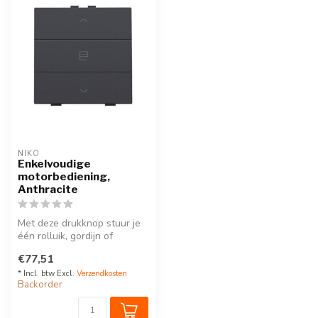
NIKO
Enkelvoudige
motorbediening,
Anthracite
Met deze drukknop stuur je
één rolluik, gordijn of
zonwering. Hij wordt via een
€77,51
...
* Incl. btw Excl.
Verzendkosten
Backorder