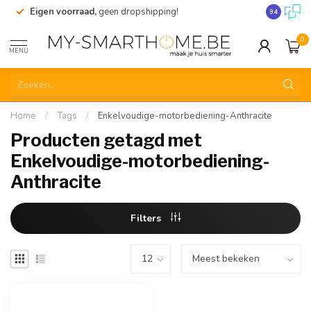
Eigen voorraad,
geen dropshipping!
Verzending
9.4
0
MENU
Home
/
Tags
/
Enkelvoudige-motorbediening-Anthracite
Producten getagd met
Enkelvoudige-motorbediening-
Anthracite
Filters