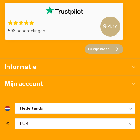
9.4
/10
596 beoordelingen
Bekijk meer
Informatie
Mijn account
€