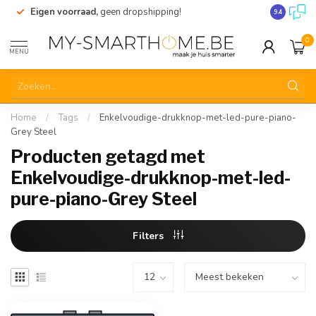
Eigen voorraad,
geen dropshipping!
Verzending
9.4
0
MENU
Home
/
Tags
/
Enkelvoudige-drukknop-met-led-pure-piano-
Grey Steel
Producten getagd met
Enkelvoudige-drukknop-met-led-
pure-piano-Grey Steel
Filters