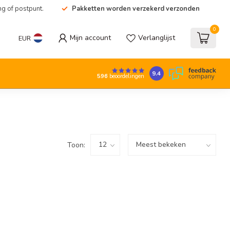
ng of postpunt.
Pakketten worden verzekerd verzonden
0
Mijn account
Verlanglijst
EUR
9.4
596
beoordelingen
Toon: