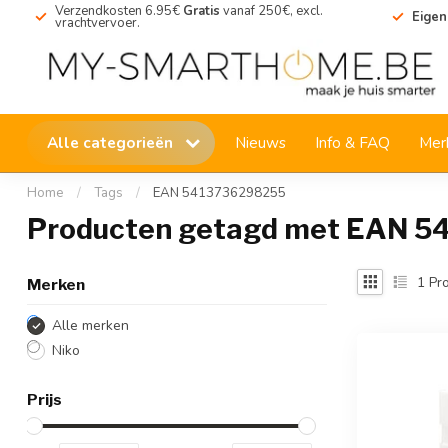
Verzendkosten 6.95€
Gratis
vanaf 250€, excl.
Eigen
vrachtvervoer.
Alle categorieën
Nieuws
Info & FAQ
Mer
Home
/
Tags
/
EAN 5413736298255
Producten getagd met EAN 
1
Pro
Merken
Alle merken
Niko
Prijs