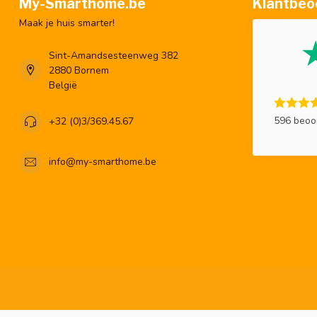
My-Smarthome.be
Klantbeo
Maak je huis smarter!
Sint-Amandsesteenweg 382
2880 Bornem
België
596 beoo
+32 (0)3/369.45.67
info@my-smarthome.be