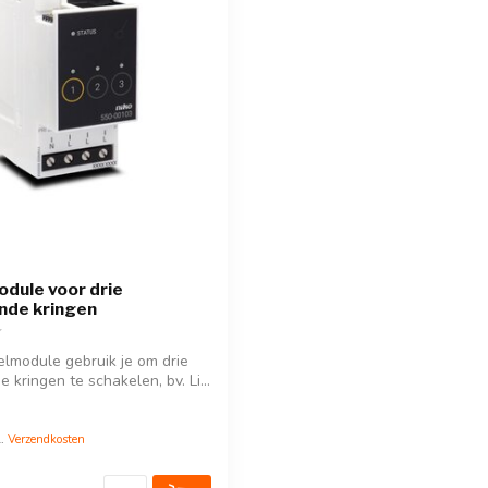
dule voor drie
ende kringen
lmodule gebruik je om drie
e kringen te schakelen, bv. Li...
l.
Verzendkosten