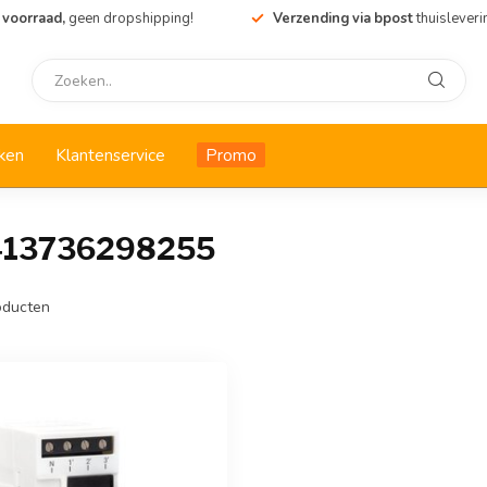
 voorraad,
geen dropshipping!
Verzending via bpost
thuisleveri
ken
Klantenservice
Promo
5413736298255
ducten