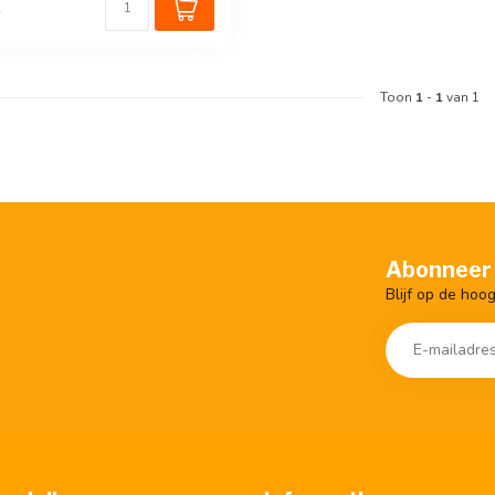
k
Toon
1
-
1
van 1
Abonneer 
Blijf op de hoo