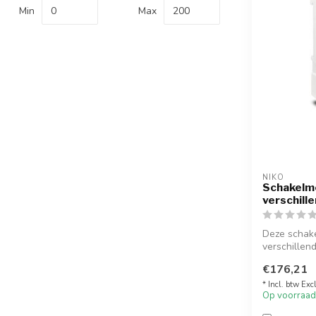
Min
Max
NIKO
Schakelmo
verschill
Deze schake
verschillend
€176,21
* Incl. btw Exc
Op voorraad