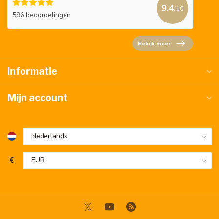
9.4
/10
596 beoordelingen
Bekijk meer
Informatie
Mijn account
€