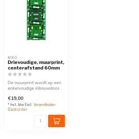
NIKO
Drievoudige, muurprint,
centerafstand 60mm
De muurprint wordt op een
enkelvoudige inbouwdoos
voor schroefbevestiging
€19,00
geplaa...
* Incl. btw Excl.
Verzendkosten
Backorder