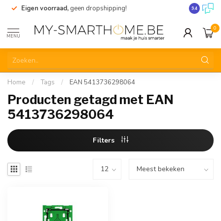
Eigen voorraad,
geen dropshipping!
Verzending
9.4
0
MENU
Home
/
Tags
/
EAN 5413736298064
Producten getagd met EAN
5413736298064
Filters