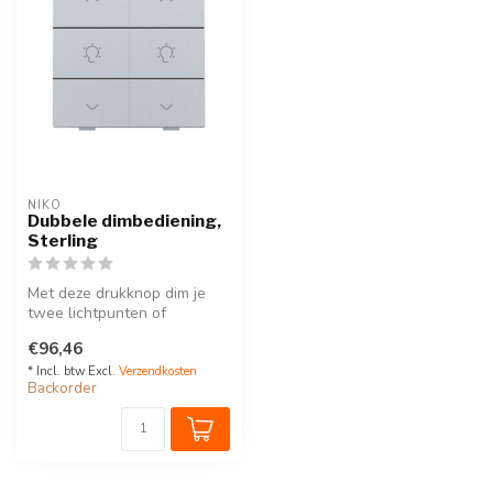
NIKO
Dubbele dimbediening,
Sterling
Met deze drukknop dim je
twee lichtpunten of
lichtkringen. Hij wordt via
€96,46
een kli...
* Incl. btw Excl.
Verzendkosten
Backorder