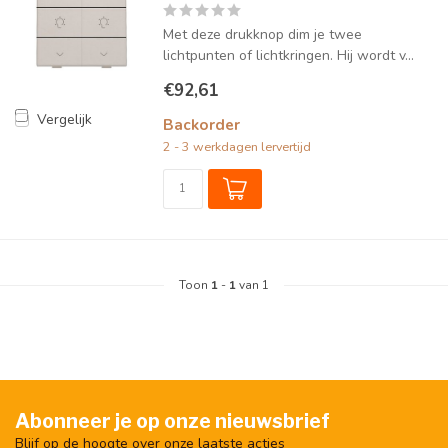
Met deze drukknop dim je twee
lichtpunten of lichtkringen. Hij wordt v...
€92,61
Vergelijk
Backorder
2 - 3 werkdagen lervertijd
Toon
1
-
1
van 1
Abonneer je op onze nieuwsbrief
Blijf op de hoogte over onze laatste acties