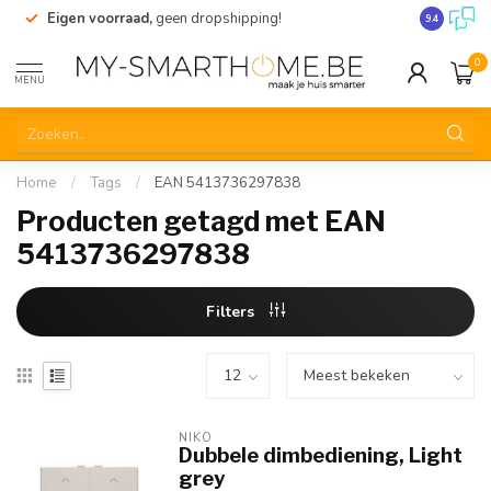
Eigen voorraad,
geen dropshipping!
Verzending
9.4
0
MENU
Home
/
Tags
/
EAN 5413736297838
Producten getagd met EAN
5413736297838
Filters
NIKO
Dubbele dimbediening, Light
grey