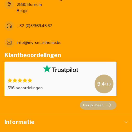
2880 Bornem
België
+32 (0)3/369.45.67
info@my-smarthome.be
Klantbeoordelingen
9.4
/10
596 beoordelingen
Bekijk meer
Informatie