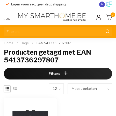
Eigen voorraad,
geen dropshipping!
Verzending
9.4
0
MENU
Home
/
Tags
/
EAN 5413736297807
Producten getagd met EAN
5413736297807
Filters