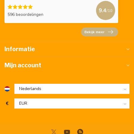
9.4
/10
596 beoordelingen
Bekijk meer
Informatie
Mijn account
€