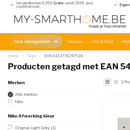
Verzendkosten 6.95€
Gratis
vanaf 250€, excl.
Eigen
vrachtvervoer.
Alle categorieën
Nieuws
Info & FAQ
Mer
Home
/
Tags
/
EAN 5413736297524
Producten getagd met EAN 
1
Pro
Merken
Alle merken
Niko
Niko Afwerking kleur
Original Light Grey
(1)