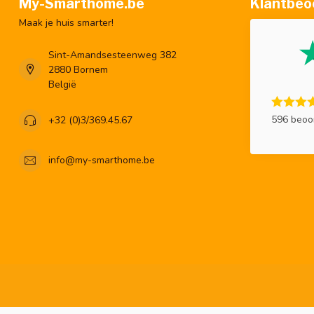
My-Smarthome.be
Klantbeo
Maak je huis smarter!
Sint-Amandsesteenweg 382
2880 Bornem
België
596 beoo
+32 (0)3/369.45.67
info@my-smarthome.be