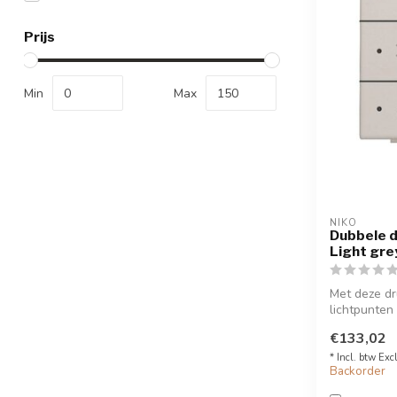
Prijs
Min
Max
NIKO
Dubbele d
Light gre
Met deze dr
lichtpunten 
aan of ...
€133,02
* Incl. btw Exc
Backorder