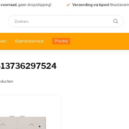
 voorraad,
geen dropshipping!
Verzending via bpost
thuisleveri
ken
Klantenservice
Promo
5413736297524
ducten