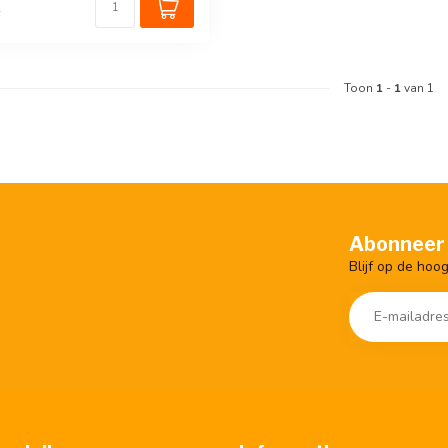
k
Toon
1
-
1
van 1
Abonneer 
Blijf op de hoo