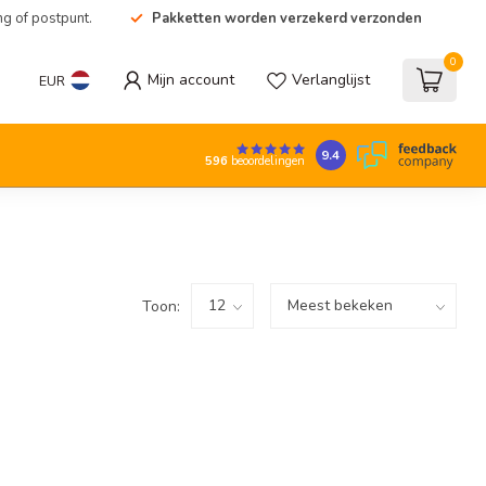
ng of postpunt.
Pakketten worden verzekerd verzonden
0
Mijn account
Verlanglijst
EUR
9.4
596
beoordelingen
Toon: