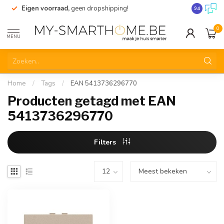
Eigen voorraad,
geen dropshipping!
Verzending
9.4
0
MENU
Home
/
Tags
/
EAN 5413736296770
Producten getagd met EAN
5413736296770
Filters