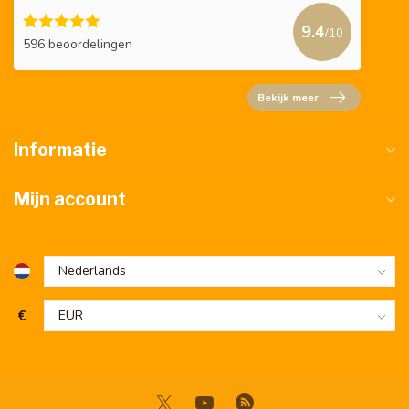
9.4
/10
596 beoordelingen
Bekijk meer
Informatie
Mijn account
€