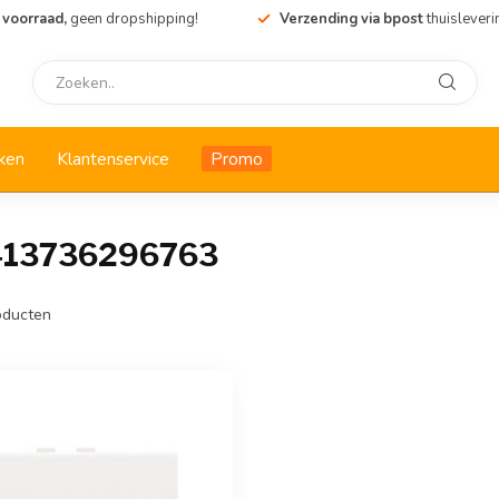
 voorraad,
geen dropshipping!
Verzending via bpost
thuisleveri
ken
Klantenservice
Promo
5413736296763
ducten