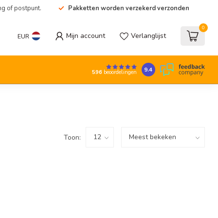
ng of postpunt.
Pakketten worden verzekerd verzonden
0
Mijn account
Verlanglijst
EUR
9.4
596
beoordelingen
Toon: