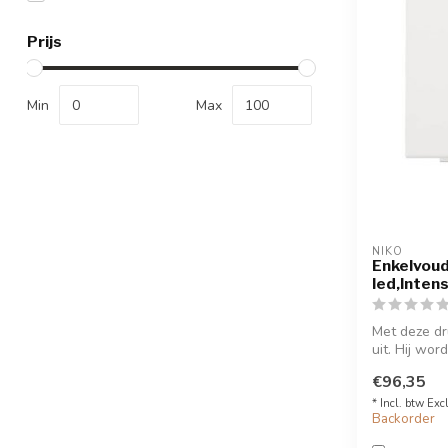
Prijs
Min
Max
NIKO
Enkelvou
led,Inten
Met deze dr
uit. Hij wor
€96,35
* Incl. btw Exc
Backorder