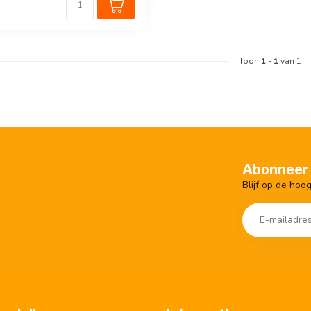
k
Toon
1
-
1
van 1
Abonneer 
Blijf op de hoo