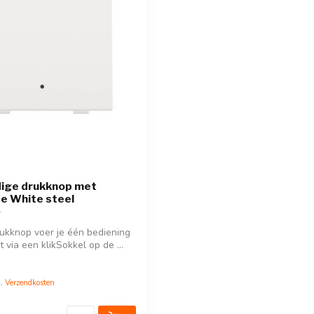
dige drukknop met
se White steel
ukknop voer je één bediening
dt via een klikSokkel op de ...
l.
Verzendkosten