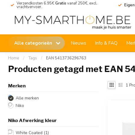
Verzendkosten 6.95€
Gratis
vanaf 250€, excl.
Eigen
vrachtvervoer.
Alle categorieën
Nieuws
Info & FAQ
Mer
Home
/
Tags
/
EAN 5413736296763
Producten getagd met EAN 
1
Pro
Merken
Alle merken
Niko
Niko Afwerking kleur
White Coated
(1)