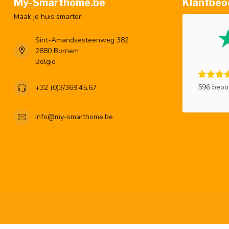
My-Smarthome.be
Klantbeo
Maak je huis smarter!
Sint-Amandsesteenweg 382
2880 Bornem
België
596 beoo
+32 (0)3/369.45.67
info@my-smarthome.be