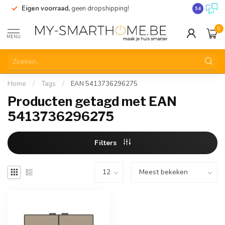
Eigen voorraad,
geen dropshipping!
Verzending
9.4
0
MENU
Home
/
Tags
/
EAN 5413736296275
Producten getagd met EAN
5413736296275
Filters