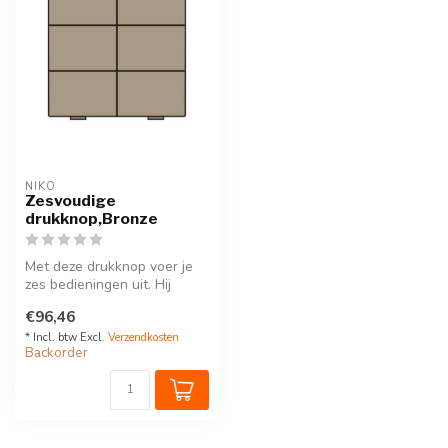
NIKO
Zesvoudige
drukknop,Bronze
Met deze drukknop voer je
zes bedieningen uit. Hij
wordt via een klikSokkel op
€96,46
d...
* Incl. btw Excl.
Verzendkosten
Backorder