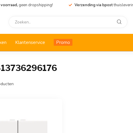
 voorraad,
geen dropshipping!
Verzending via bpost
thuisleveri
ken
Klantenservice
Promo
413736296176
ducten