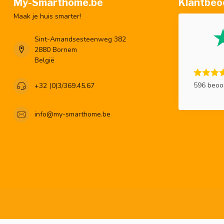
My-Smarthome.be
Klantbeo
Maak je huis smarter!
Sint-Amandsesteenweg 382
2880 Bornem
België
596 beoo
+32 (0)3/369.45.67
info@my-smarthome.be