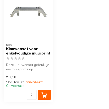
NIKO
Klauwenset voor
enkelvoudige muurprint
Deze klauwenset gebruik je
om muurprints op
standaardinbouwdozen
€3,16
zonder schroefb...
* Incl. btw Excl.
Verzendkosten
Op voorraad