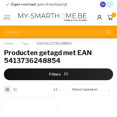
Eigen voorraad,
geen dropshipping!
Verzending
9.4
0
MENU
Home
/
Tags
/
EAN 5413736248854
Producten getagd met EAN
5413736248854
Filters