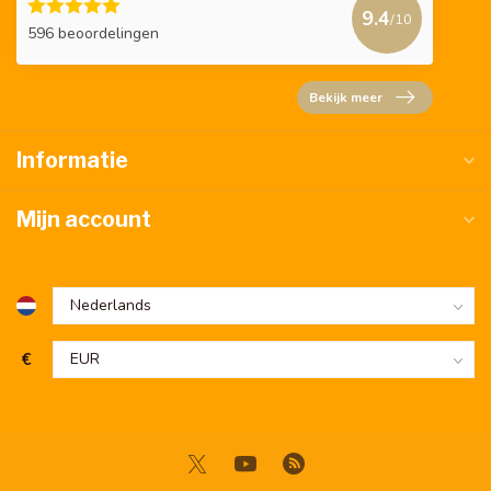
9.4
/10
596 beoordelingen
Bekijk meer
Informatie
Mijn account
€