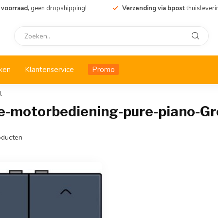
 voorraad,
geen dropshipping!
Verzending via bpost
thuisleveri
ken
Klantenservice
Promo
l
-motorbediening-pure-piano-Gr
ducten