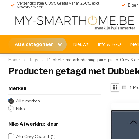
Verzendkosten 6.95€
Gratis
vanaf 250€, excl.
Eigen
vrachtvervoer.
Alle categorieën
Nieuws
Info & FAQ
Mer
Home
/
Tags
/
Dubbele-motorbediening-pure-piano-Grey Stee
Producten getagd met Dubbele
1
Pro
Merken
Alle merken
Niko
Niko Afwerking kleur
Alu Grey Coated
(1)