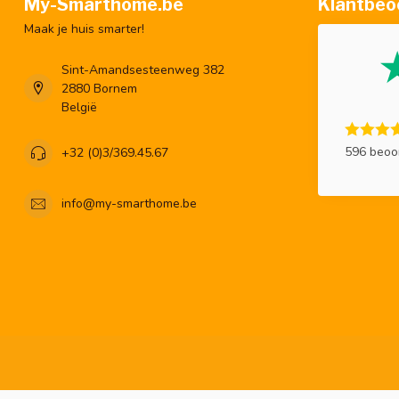
My-Smarthome.be
Klantbeo
Maak je huis smarter!
Sint-Amandsesteenweg 382
2880 Bornem
België
596 beoo
+32 (0)3/369.45.67
info@my-smarthome.be