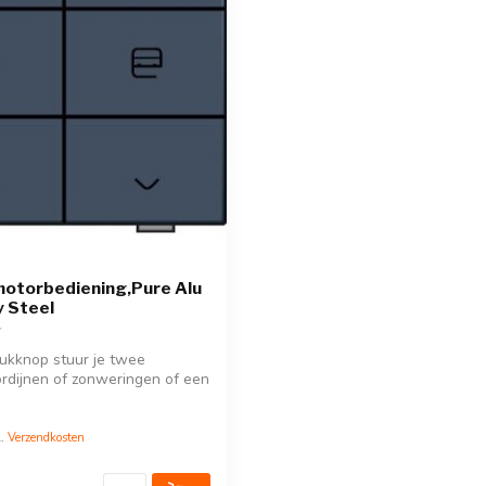
motorbediening,Pure Alu
 Steel
ukknop stuur je twee
gordijnen of zonweringen of een
l.
Verzendkosten