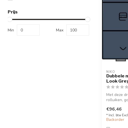
Prijs
Min
Max
NIKO
Dubbele 
Look Grey
Met deze dr
rolluiken, 
combi...
€96,46
* Incl. btw Exc
Backorder