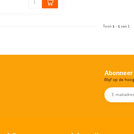
k
Toon
1
-
1
van 1
Abonneer 
Blijf op de hoo