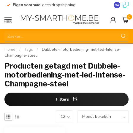
Eigen voorraad,
geen dropshipping!
Verzending
9.4
0
MENU
Home
/
Tags
/
Dubbele-motorbediening-met-led-Intense-
Champagne-steel
Producten getagd met Dubbele-
motorbediening-met-led-Intense-
Champagne-steel
Filters