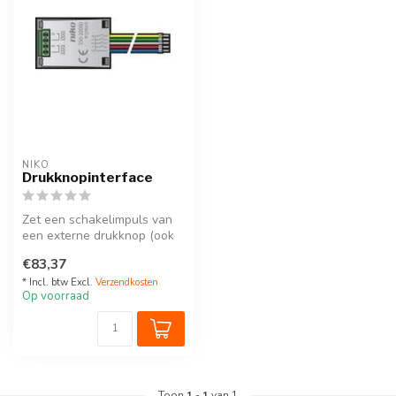
NIKO
Drukknopinterface
Zet een schakelimpuls van
een externe drukknop (ook
andere merken) om in een
€83,37
Nik...
* Incl. btw Excl.
Verzendkosten
Op voorraad
Toon
1
-
1
van 1