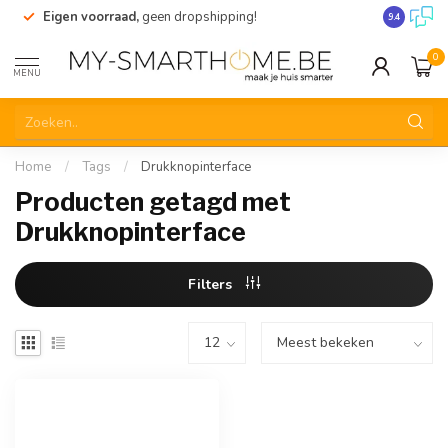
Eigen voorraad,
geen dropshipping!
Verzending
9.4
0
MENU
Home
/
Tags
/
Drukknopinterface
Producten getagd met
Drukknopinterface
Filters