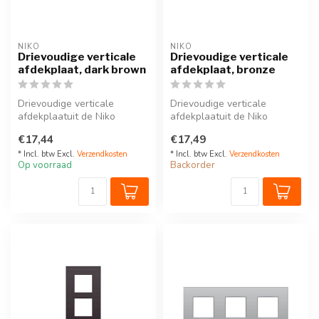
NIKO
NIKO
Drievoudige verticale
Drievoudige verticale
afdekplaat, dark brown
afdekplaat, bronze
Drievoudige verticale
Drievoudige verticale
afdekplaatuit de Niko
afdekplaatuit de Niko
Intense serie. Kleur: dark
Intense serie. Kleur:
€17,44
€17,49
brown.Dez...
bronze.Deze ve...
* Incl. btw Excl.
Verzendkosten
* Incl. btw Excl.
Verzendkosten
Op voorraad
Backorder