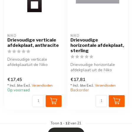
NIKO
NIKO
Drievoudige verticale
Drievoudige
afdekplaat, anthracite
horizontale afdekplaat,
sterling
Drievoudige verticale
afdekplaatuit de Niko
Drievoudige horizontale
Intense serie. Kleur:
afdekplaat uit de Niko
anthracite.Dez...
Intense serie. Kleur: sterling.
€17,45
€17,81
D...
* Incl. btw Excl.
Verzendkosten
* Incl. btw Excl.
Verzendkosten
Op voorraad
Backorder
Toon
1
-
12
van 21