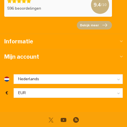
9.4
/10
596 beoordelingen
Bekijk meer
Informatie
Mijn account
€