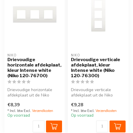
NIKO
NIKO
Drievoudige
Drievoudige verticale
horizontale afdekplaat,
afdekplaat, kleur
kleur Intense white
Intense white (Niko
(Niko 120-76700)
120-76300)
Drievoudige horizontale
Drievoudige verticale
afdekplaat uit de Niko
afdekplaat uit de Niko
Intense serie. Kleur: white.
Intense serie. Kleur: white.
€8,39
€9,28
Deze...
Deze v...
* Incl. btw Excl.
Verzendkosten
* Incl. btw Excl.
Verzendkosten
Op voorraad
Op voorraad