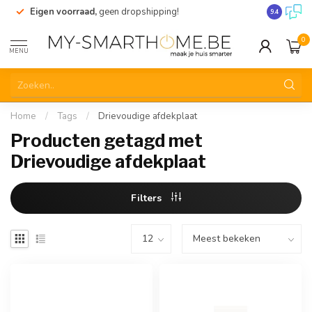
Eigen voorraad,
geen dropshipping!
Verzending
9.4
0
MENU
Home
/
Tags
/
Drievoudige afdekplaat
Producten getagd met
Drievoudige afdekplaat
Filters