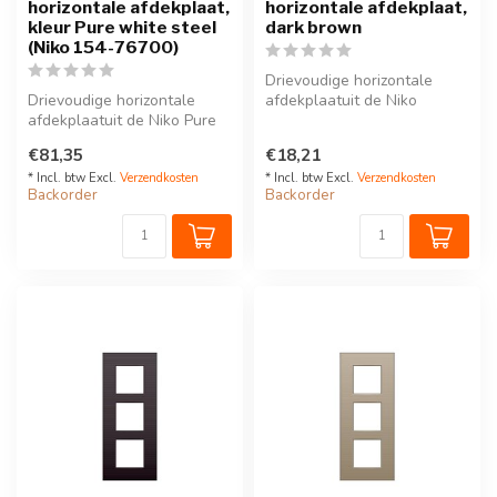
horizontale afdekplaat,
horizontale afdekplaat,
kleur Pure white steel
dark brown
(Niko 154-76700)
Drievoudige horizontale
Drievoudige horizontale
afdekplaatuit de Niko
afdekplaatuit de Niko Pure
Intense serie. Kleur: dark
serie. Kleur: white
brown.D...
€81,35
€18,21
steel.Dez...
* Incl. btw Excl.
Verzendkosten
* Incl. btw Excl.
Verzendkosten
Backorder
Backorder