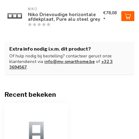
NIKO
€78,08
Niko Drievoudige horizontale
afdekplaat, Pure alu steel grey
*
Extra info nodig i.v.m. dit product?
Of hulp nodig bij bestelling? contacteer gerust onze
klantendienst via
info@my-smarthome.be
of
+32 3
3694567
.
Recent bekeken