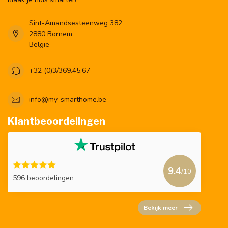
Sint-Amandsesteenweg 382
2880 Bornem
België
+32 (0)3/369.45.67
info@my-smarthome.be
Klantbeoordelingen
9.4
/10
596 beoordelingen
Bekijk meer