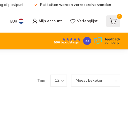
ng of postpunt.
Pakketten worden verzekerd verzonden
0
Mijn account
Verlanglijst
EUR
9.4
596
beoordelingen
Toon: