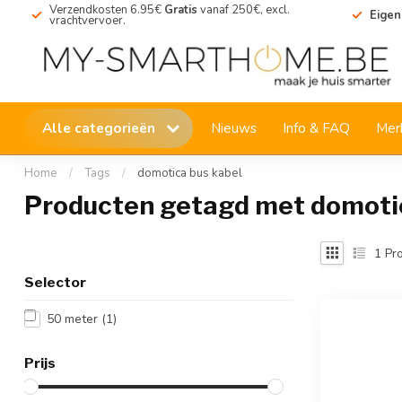
Verzendkosten 6.95€
Gratis
vanaf 250€, excl.
Eigen
vrachtvervoer.
Alle categorieën
Nieuws
Info & FAQ
Mer
Home
/
Tags
/
domotica bus kabel
Producten getagd met domotic
1
Pro
Selector
50 meter
(1)
Prijs