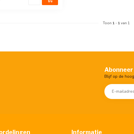
Toon
1
-
1
van 1
Abonneer 
Blijf op de hoo
ordelingen
Informatie