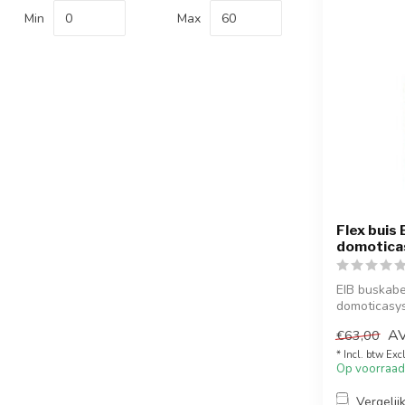
Min
Max
Flex buis
domotic
EIB buskabel
domoticasy
zwart voor d
A
€63,00
* Incl. btw Exc
Op voorraad
Vergelij