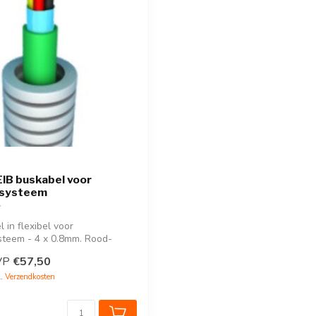
 EIB buskabel voor
asysteem
 in flexibel voor
steem - 4 x 0.8mm. Rood-
e vo...
VP
€57,50
l.
Verzendkosten
k