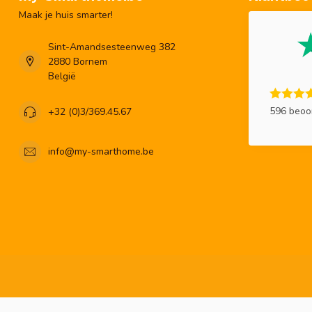
Maak je huis smarter!
Sint-Amandsesteenweg 382
2880 Bornem
België
596 beoo
+32 (0)3/369.45.67
info@my-smarthome.be