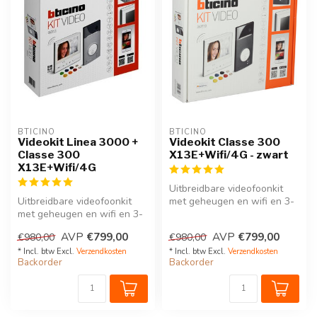
BTICINO
BTICINO
Videokit Linea 3000 +
Videokit Classe 300
Classe 300
X13E+Wifi/4G - zwart
X13E+Wifi/4G
Uitbreidbare videofoonkit
Uitbreidbare videofoonkit
met geheugen en wifi en 3-
met geheugen en wifi en 3-
4G voor verbinding met je
4G voor verbinding met je
Sm...
AVP
€799,00
AVP
€799,00
€980,00
€980,00
Sm...
* Incl. btw Excl.
Verzendkosten
* Incl. btw Excl.
Verzendkosten
Backorder
Backorder