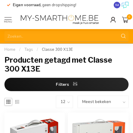
Eigen voorraad,
geen dropshipping!
Verzending
9.4
0
MENU
Home
/
Tags
/
Classe 300 X13E
Producten getagd met Classe
300 X13E
Filters