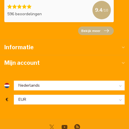
9.4
/10
596 beoordelingen
Bekijk meer
Informatie
Mijn account
€