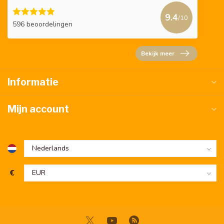
9.4
/10
596 beoordelingen
Bekijk meer
Informatie
Mijn account
€