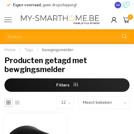
Eigen voorraad,
geen dropshipping!
Verzending
9.4
0
MENU
Home
/
Tags
/
bewgingsmelder
Producten getagd met
bewgingsmelder
Filters