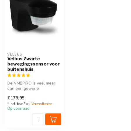
VELBUS
Velbus Zwarte
bewegingssensor voor
buitenshuis
De VMBPIRO is veel meer
dan een gewone
bewegingsmelder voor
€179,95
buitenshuis. Deze se...
* Incl. btw Excl.
Verzendkosten
Op voorraad