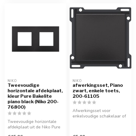
NIKO
NIKO
Tweevoudige
afwerkingsset, Piano
horizontale afdekplaat,
zwart, enkele toets,
kleur Pure Bakelite
200-61105
piano black (Niko 200-
76800)
Afwerkingsset voor
enkelvoudige schakelaar of
Tweevoudige horizontale
drukknop, Pure Piano black
afdekplaat uit de Niko Pure
Refere...
serie. Kleur: blinkend zwart...