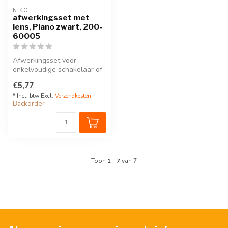
NIKO
afwerkingsset met
lens, Piano zwart, 200-
60005
Afwerkingsset voor
enkelvoudige schakelaar of
drukknop, Pure Piano black.
€5,77
* Incl. btw Excl.
Verzendkosten
Backorder
Toon
1
-
7
van 7