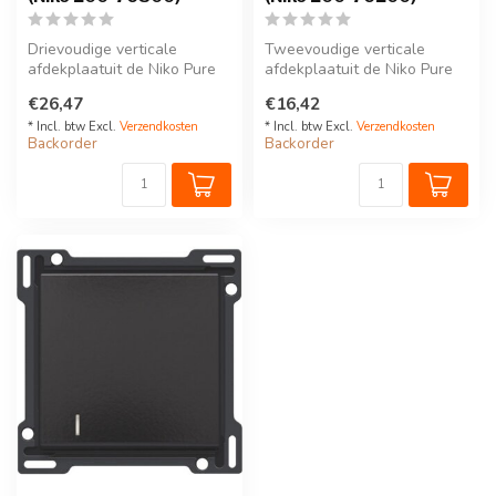
Drievoudige verticale
Tweevoudige verticale
afdekplaatuit de Niko Pure
afdekplaatuit de Niko Pure
serie. Kleur: Bakelite piano
serie. Kleur: Bakelite piano
€26,47
€16,42
bl...
bl...
* Incl. btw Excl.
Verzendkosten
* Incl. btw Excl.
Verzendkosten
Backorder
Backorder