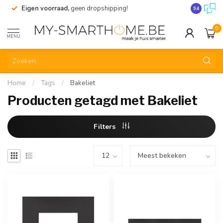
Eigen voorraad,
geen dropshipping!
Verzending
9.4
0
MENU
Home
/
Tags
/
Bakeliet
Producten getagd met Bakeliet
Filters