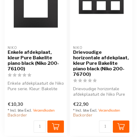
NIKO
NIKO
Enkele afdekplaat,
Drievoudige
kleur Pure Bakelite
horizontale afdekplaat,
piano black (Niko 200-
kleur Pure Bakelite
76100)
piano black (Niko 200-
76700)
Enkele afdekplaatuit de Niko
Pure serie. Kleur: Bakelite
Drievoudige horizontale
piano black.Deze afdekp...
afdekplaatuit de Niko Pure
serie. Kleur: Bakelite piano ...
€10,30
€22,90
* Incl. btw Excl.
Verzendkosten
* Incl. btw Excl.
Verzendkosten
Backorder
Backorder