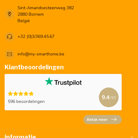
Sint-Amandsesteenweg 382
2880 Bornem
België
+32 (0)3/369.45.67
info@my-smarthome.be
Klantbeoordelingen
9.4
/10
596 beoordelingen
Bekijk meer
Informatie