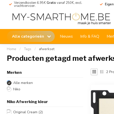
Verzendkosten 6.95€
Gratis
vanaf 250€, excl.
Eigen
vrachtvervoer.
Alle categorieën
Nieuws
Info & FAQ
Mer
Home
/
Tags
/
afwerkset
Producten getagd met afwerk
2
Pro
Merken
Alle merken
Niko
Niko Afwerking kleur
Original Cream
(2)