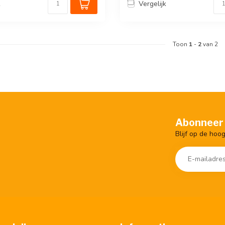
k
Vergelijk
Toon
1
-
2
van 2
Abonneer 
Blijf op de hoo