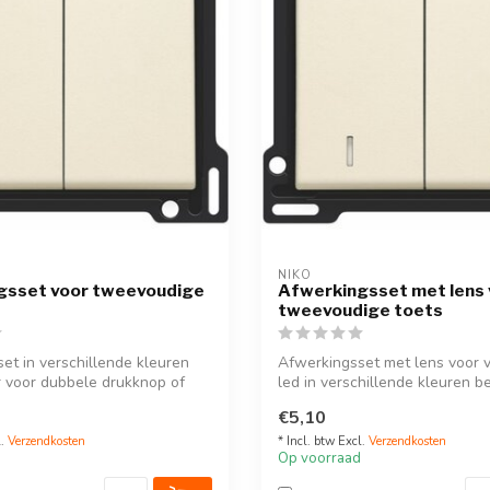
NIKO
gsset voor tweevoudige
Afwerkingsset met lens 
tweevoudige toets
et in verschillende kleuren
Afwerkingsset met lens voor v
 voor dubbele drukknop of
led in verschillende kleuren be
€5,10
l.
Verzendkosten
* Incl. btw Excl.
Verzendkosten
Op voorraad