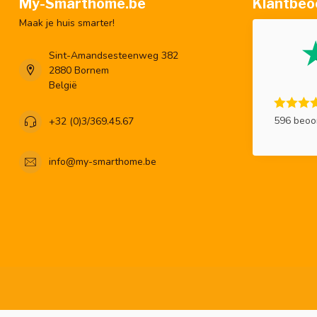
My-Smarthome.be
Klantbeo
Maak je huis smarter!
Sint-Amandsesteenweg 382
2880 Bornem
België
596 beoo
+32 (0)3/369.45.67
info@my-smarthome.be