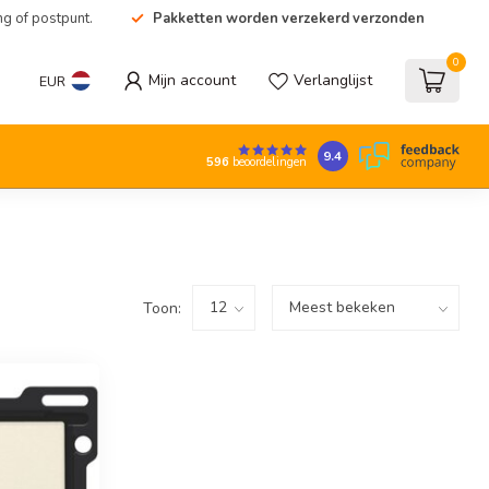
ng of postpunt.
Pakketten worden verzekerd verzonden
0
Mijn account
Verlanglijst
EUR
9.4
596
beoordelingen
Toon: