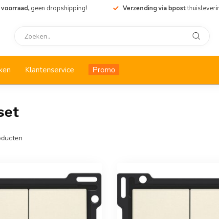
 voorraad,
geen dropshipping!
Verzending via bpost
thuisleveri
ken
Klantenservice
Promo
set
ducten