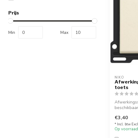
Prijs
Min
Max
NIKO
Afwerkin
toets
Afwerkingss
beschikbaar
seri...
€3,40
* Incl. btw Exc
Op voorraad