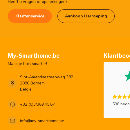
Heeft u vragen of opmerkingen?
Klantenservice
Aankoop Herroeping
My-Smarthome.be
Klantbeo
Maak je huis smarter!
Sint-Amandsesteenweg 382
2880 Bornem
België
596 beoo
+32 (0)3/369.45.67
info@my-smarthome.be