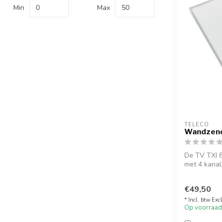
Min
Max
TELECO
Wandzend
De TV TXI 
met 4 kanal
De zender k
€49,50
* Incl. btw Exc
Op voorraad