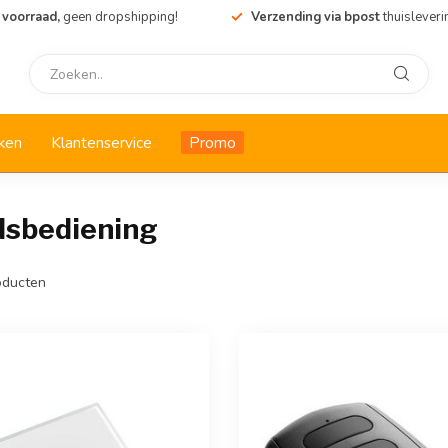
 voorraad,
geen dropshipping!
Verzending via bpost
thuisleveri
ken
Klantenservice
Promo
dsbediening
ducten