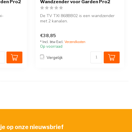
rden Pro2
Wandzender voor Garden Pro2
i-
De TV TXI 868BB02 is een wandzender
met 2 kanalen.
De zender kan worden gekopp...
€38,85
* Incl. btw Excl.
Verzendkosten
Op voorraad
Vergelijk
je op onze nieuwsbrief