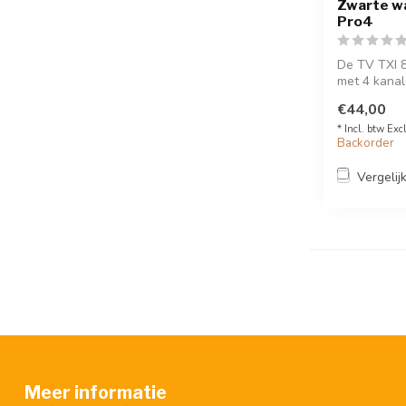
Zwarte w
Pro4
De TV TXI 
met 4 kanal
De zender k
€44,00
* Incl. btw Exc
Backorder
Vergelij
Meer informatie