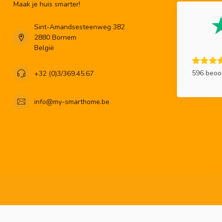
Maak je huis smarter!
Sint-Amandsesteenweg 382
2880 Bornem
België
596 beoo
+32 (0)3/369.45.67
info@my-smarthome.be