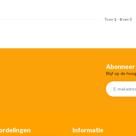
Toon
1
-
0
van 0
Abonneer 
Blijf op de hoo
ordelingen
Informatie