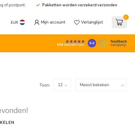
ng of postpunt.
Pakketten worden verzekerd verzonden
0
Mijn account
Verlanglijst
EUR
9.4
596
beoordelingen
Toon:
evonden!
KELEN