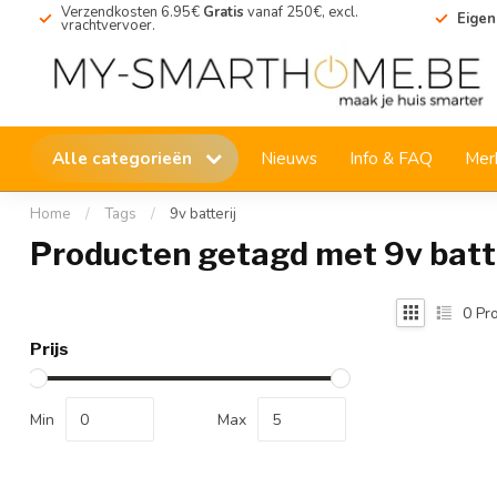
Verzendkosten 6.95€
Gratis
vanaf 250€, excl.
Eigen
vrachtvervoer.
Alle categorieën
Nieuws
Info & FAQ
Mer
Home
/
Tags
/
9v batterij
Producten getagd met 9v batte
0
Pro
Prijs
Min
Max