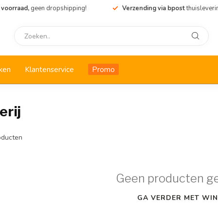
 voorraad,
geen dropshipping!
Verzending via bpost
thuisleveri
ken
Klantenservice
Promo
rij
ducten
Geen producten g
GA VERDER MET WIN