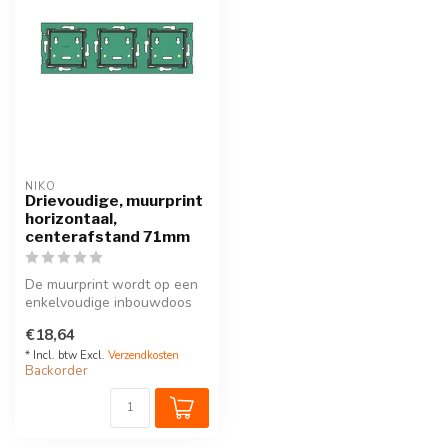
NIKO
Drievoudige, muurprint
horizontaal,
centerafstand 71mm
De muurprint wordt op een
enkelvoudige inbouwdoos
voor schroefbevestiging
€18,64
geplaa...
* Incl. btw Excl.
Verzendkosten
Backorder