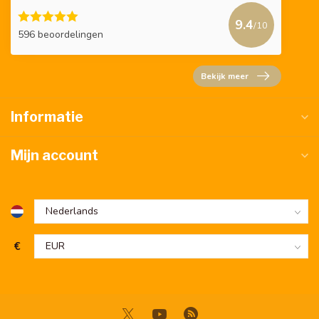
9.4
/10
596 beoordelingen
Bekijk meer
Informatie
Mijn account
€