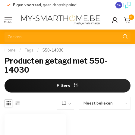
Eigen voorraad,
geen dropshipping!
Verzending
9.4
0
MENU
Home
/
Tags
/
550-14030
Producten getagd met 550-
14030
Filters