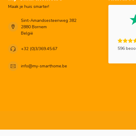
Maak je huis smarter!
Sint-Amandsesteenweg 382
2880 Bornem
België
596 beoo
+32 (0)3/369.45.67
info@my-smarthome.be