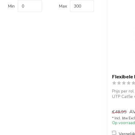
Min
Max
Flexibele
Prijs per r
UTP Cat5e v
A
€48,95
* Incl. btw Exc
Op voorraad
Vergelij