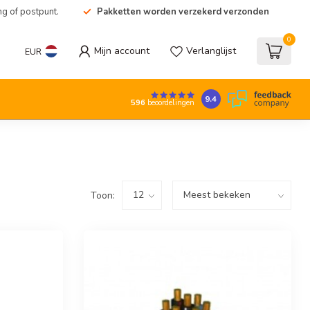
ng of postpunt.
Pakketten worden verzekerd verzonden
0
Mijn account
Verlanglijst
EUR
9.4
596
beoordelingen
Toon: