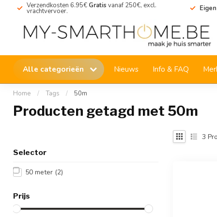
Verzendkosten 6.95€
Gratis
vanaf 250€, excl.
Eigen
vrachtvervoer.
Alle categorieën
Nieuws
Info & FAQ
Mer
Home
/
Tags
/
50m
Producten getagd met 50m
3
Pro
Selector
50 meter
(2)
Prijs