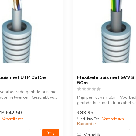
 buis met UTP Cat5e
Flexibele buis met SVV 8 x
50m
ol voorbedrade geribde buis met
oor netwerken. Geschikt vo...
Prijs per rol van 50m . Voorbe
geribde buis met stuurkabel v
domotica o...
VP
€42,50
€83,95
l.
Verzendkosten
* Incl. btw Excl.
Verzendkosten
Backorder
k
Vergelijk