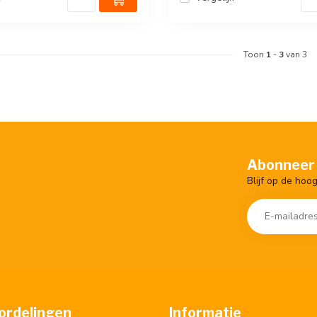
Toon
1
-
3
van 3
Abonneer 
Blijf op de hoo
ordelingen
Informatie