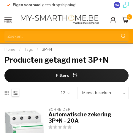
Eigen voorraad,
geen dropshipping!
Verzending
9.4
0
MENU
Home
/
Tags
/
3P+N
Producten getagd met 3P+N
Filters
SCHNEIDER
Automatische zekering
3P+N - 20A