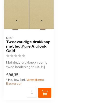
NIKO
Tweevoudige drukknop
met led,Pure Alu look
Gold
Met deze drukknop voer je
twee bedieningen uit. Hij
wordt op de muurprint
€96,35
bevest...
* Incl. btw Excl.
Verzendkosten
Backorder