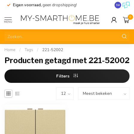
Eigen voorraad,
geen dropshipping!
Verzending
9.4
0
MENU
Home
/
Tags
/
221-52002
Producten getagd met 221-52002
Filters