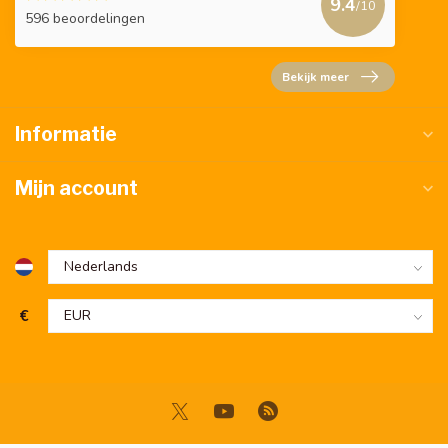
9.4
/10
596 beoordelingen
Bekijk meer
Informatie
Mijn account
€