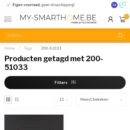
Eigen voorraad,
geen dropshipping!
Verzending
9.4
0
MENU
Home
/
Tags
/
200-51033
Producten getagd met 200-
51033
Filters