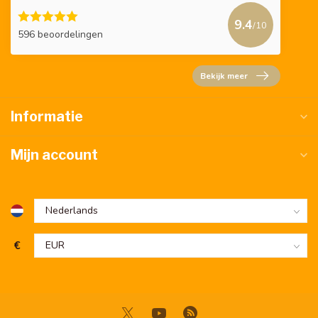
9.4
/10
596 beoordelingen
Bekijk meer
Informatie
Mijn account
€