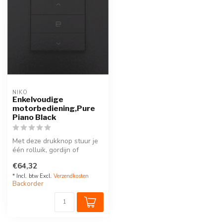
NIKO
Enkelvoudige
motorbediening,Pure
Piano Black
Met deze drukknop stuur je
één rolluik, gordijn of
zonwering. Hij wordt via een
€64,32
...
* Incl. btw Excl.
Verzendkosten
Backorder