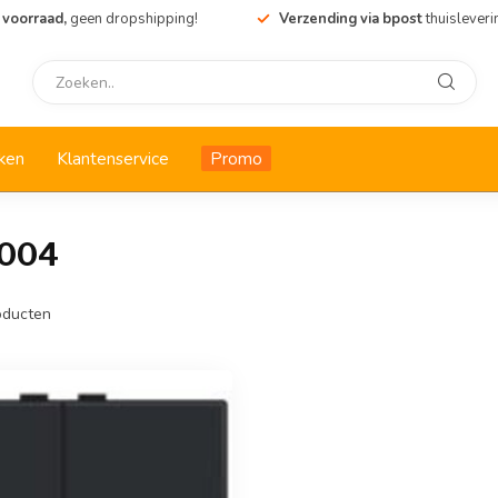
 voorraad,
geen dropshipping!
Verzending via bpost
thuisleveri
ken
Klantenservice
Promo
1004
ducten