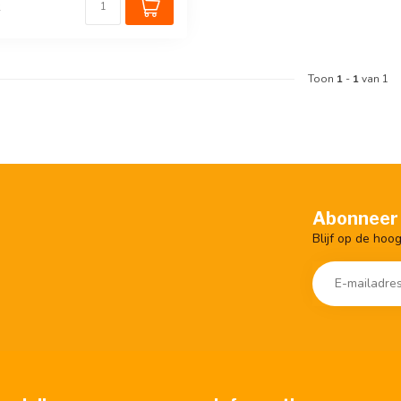
k
Toon
1
-
1
van 1
Abonneer 
Blijf op de hoo