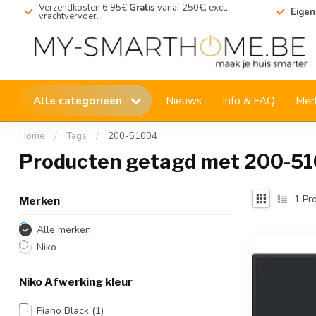
Verzendkosten 6.95€
Gratis
vanaf 250€, excl.
Eigen
vrachtvervoer.
Alle categorieën
Nieuws
Info & FAQ
Mer
Home
/
Tags
/
200-51004
Producten getagd met 200-5
1
Pro
Merken
Alle merken
Niko
Niko Afwerking kleur
Piano Black
(1)