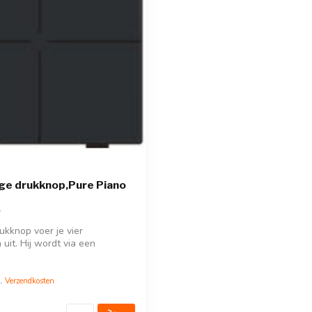
ge drukknop,Pure Piano
ukknop voer je vier
uit. Hij wordt via een
 ...
l.
Verzendkosten