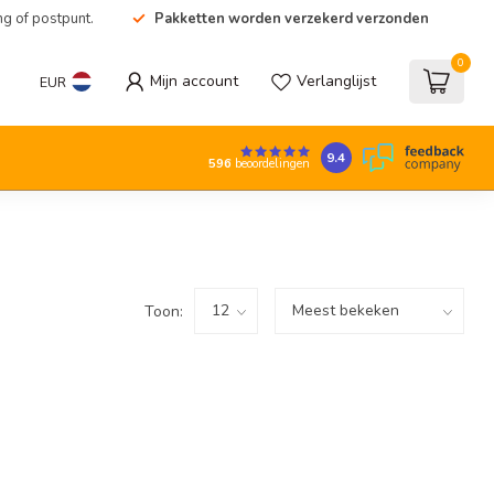
ng of postpunt.
Pakketten worden verzekerd verzonden
0
Mijn account
Verlanglijst
EUR
9.4
596
beoordelingen
Toon: