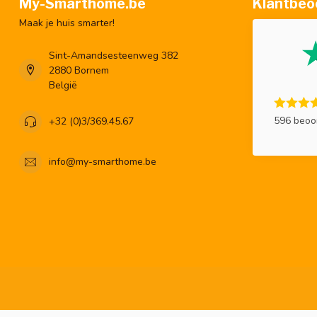
My-Smarthome.be
Klantbeo
Maak je huis smarter!
Sint-Amandsesteenweg 382
2880 Bornem
België
596 beoo
+32 (0)3/369.45.67
info@my-smarthome.be