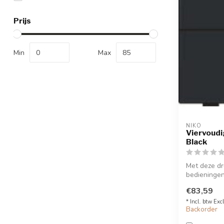
Prijs
Min
Max
NIKO
Viervoudi
Black
Met deze dr
bedieningen 
klikSokkel op
€83,59
* Incl. btw Exc
Backorder