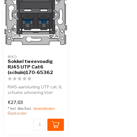
NIKO
Sokkel tweevoudig
RJ45 UTP Cat6
(schuin)170-65362
RJ45-aansluiting UTP cat. 6,
schuine uitvoering.Voor
inbouwdoos met
€27,03
schroefbeves...
* Incl. btw Excl.
Verzendkosten
Backorder