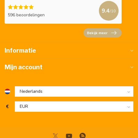
9.4
/10
596 beoordelingen
Bekijk meer
Informatie
Mijn account
€