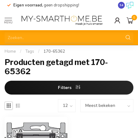
Eigen voorraad,
geen dropshipping!
Verzending
9.4
0
MENU
Home
/
Tags
/
170-65362
Producten getagd met 170-
65362
Filters