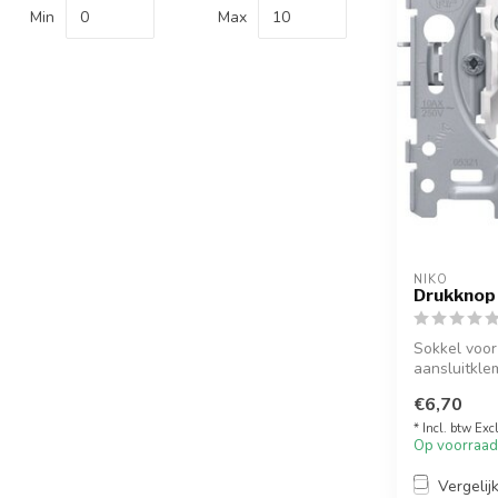
Min
Max
NIKO
Drukknop
Sokkel voor
aansluitkle
03000
€6,70
* Incl. btw Exc
Op voorraad
Vergelij