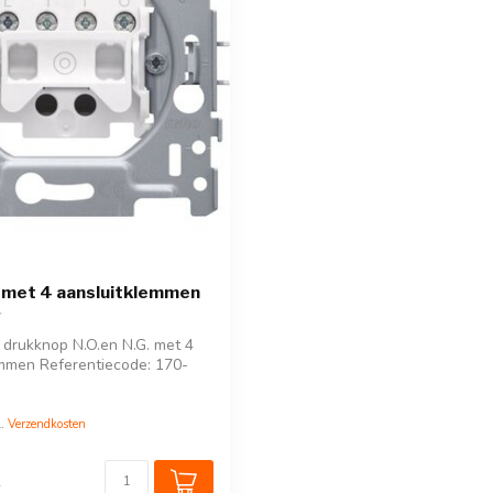
 met 4 aansluitklemmen
 drukknop N.O.en N.G. met 4
mmen Referentiecode: 170-
l.
Verzendkosten
k