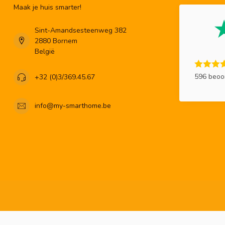
Maak je huis smarter!
Sint-Amandsesteenweg 382
2880 Bornem
België
596 beoo
+32 (0)3/369.45.67
info@my-smarthome.be