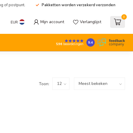
ng of postpunt.
Pakketten worden verzekerd verzonden
0
Mijn account
Verlanglijst
EUR
9.4
596
beoordelingen
Toon: