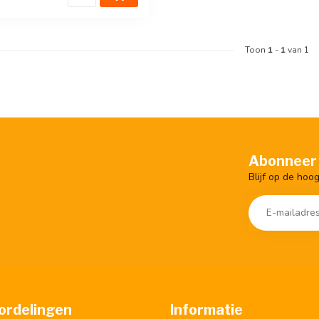
Toon
1
-
1
van 1
Abonneer 
Blijf op de hoo
ordelingen
Informatie