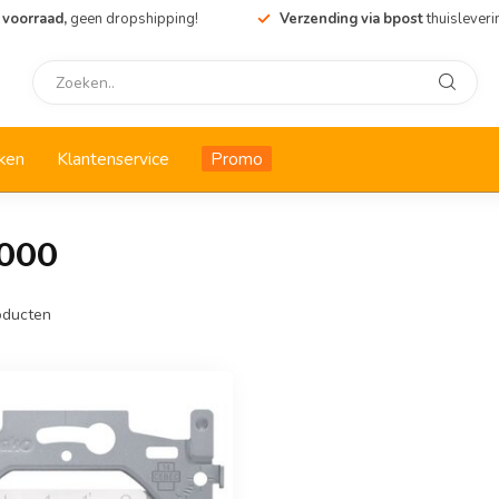
 voorraad,
geen dropshipping!
Verzending via bpost
thuisleveri
ken
Klantenservice
Promo
3000
ducten