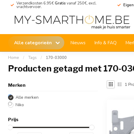
Verzendkosten 6.95€
Gratis
vanaf 250€, excl.
Eigen
vrachtvervoer.
Alle categorieën
Nieuws
Info & FAQ
Mer
Home
/
Tags
/
170-03000
Producten getagd met 170-0
1
Pro
Merken
Alle merken
Niko
Prijs