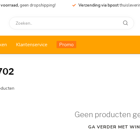
 voorraad,
geen dropshipping!
Verzending via bpost
thuisleveri
ken
Klantenservice
Promo
702
ducten
Geen producten g
GA VERDER MET WIN