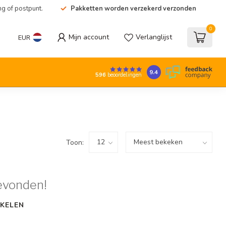
ng of postpunt.
Pakketten worden verzekerd verzonden
0
Mijn account
Verlanglijst
EUR
9.4
596
beoordelingen
Toon:
evonden!
KELEN