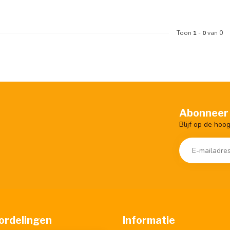
Toon
1
-
0
van 0
Abonneer 
Blijf op de hoo
ordelingen
Informatie