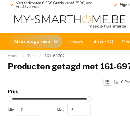
Verzendkosten 6.95€
Gratis
vanaf 250€, excl.
Eigen
vrachtvervoer.
Alle categorieën
Nieuws
Info & FAQ
Mer
Home
/
Tags
/
161-69702
Producten getagd met 161-69
0
Pro
Prijs
Min
Max