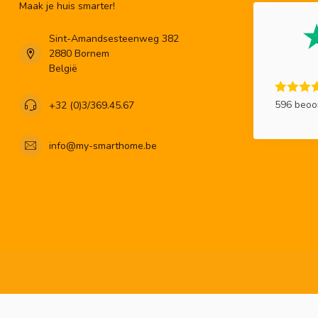
Maak je huis smarter!
Sint-Amandsesteenweg 382
2880 Bornem
België
596 beoo
+32 (0)3/369.45.67
info@my-smarthome.be