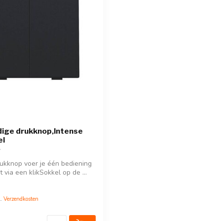
ige drukknop,Intense
el
ukknop voer je één bediening
dt via een klikSokkel op de ...
l.
Verzendkosten