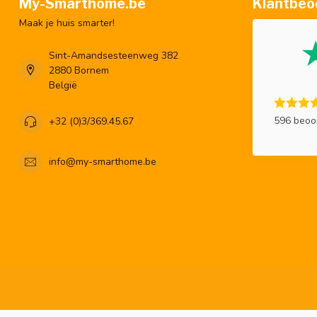
My-Smarthome.be
Klantbeo
Maak je huis smarter!
Sint-Amandsesteenweg 382
2880 Bornem
België
596 beoo
+32 (0)3/369.45.67
info@my-smarthome.be