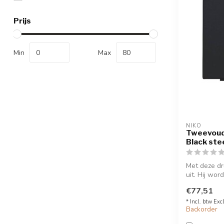
Prijs
Min
Max
NIKO
Tweevoud
Black ste
Met deze dr
uit. Hij wor
€77,51
* Incl. btw Exc
Backorder