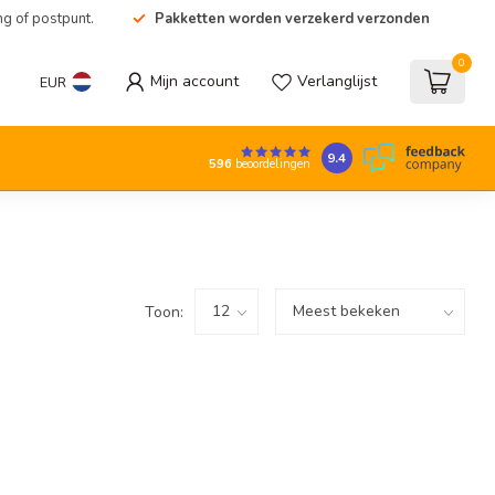
ng of postpunt.
Pakketten worden verzekerd verzonden
0
Mijn account
Verlanglijst
EUR
9.4
596
beoordelingen
Toon: