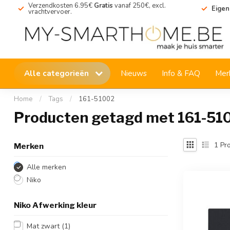
Verzendkosten 6.95€
Gratis
vanaf 250€, excl.
Eigen
vrachtvervoer.
Alle categorieën
Nieuws
Info & FAQ
Mer
Home
/
Tags
/
161-51002
Producten getagd met 161-51
1
Pro
Merken
Alle merken
Niko
Niko Afwerking kleur
Mat zwart
(1)