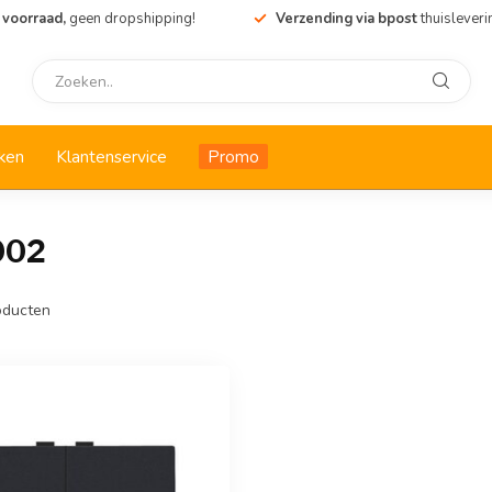
 voorraad,
geen dropshipping!
Verzending via bpost
thuisleveri
ken
Klantenservice
Promo
002
ducten