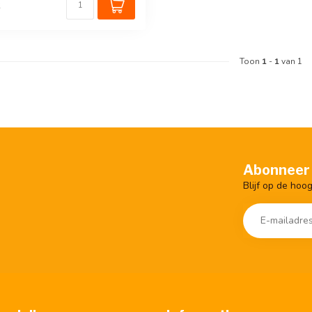
k
Toon
1
-
1
van 1
Abonneer 
Blijf op de hoo