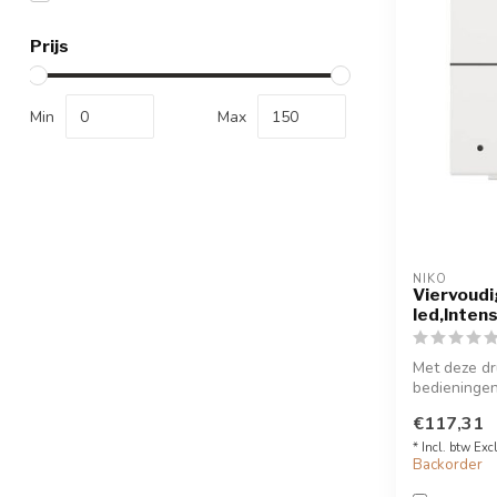
Prijs
Min
Max
NIKO
Viervoud
led,Inten
Met deze dr
bedieningen 
klikSokkel op
€117,31
* Incl. btw Exc
Backorder