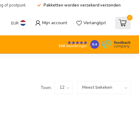
ng of postpunt.
Pakketten worden verzekerd verzonden
0
Mijn account
Verlanglijst
EUR
9.4
596
beoordelingen
Toon: