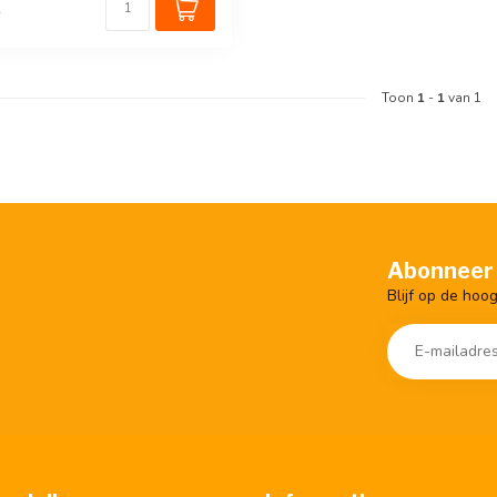
k
Toon
1
-
1
van 1
Abonneer 
Blijf op de hoo