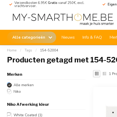
Verzendkosten 6.95€
Gratis
vanaf 250€, excl.
Eigen
vrachtvervoer.
Alle categorieën
Nieuws
Info & FAQ
Mer
Home
/
Tags
/
154-52004
Producten getagd met 154-5
1
Pro
Merken
Alle merken
Niko
Niko Afwerking kleur
White Coated
(1)