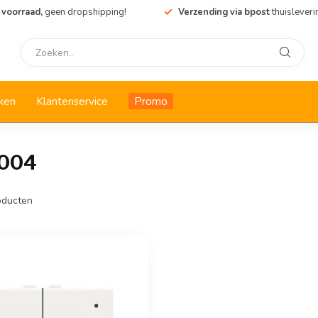
 voorraad,
geen dropshipping!
Verzending via bpost
thuisleveri
ken
Klantenservice
Promo
2004
ducten