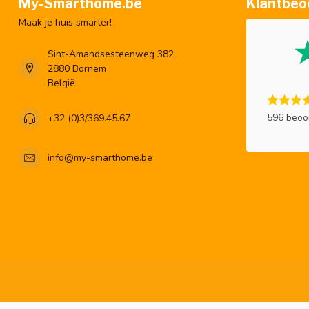
My-Smarthome.be
Klantbeo
Maak je huis smarter!
Sint-Amandsesteenweg 382
2880 Bornem
België
596 beoo
+32 (0)3/369.45.67
info@my-smarthome.be