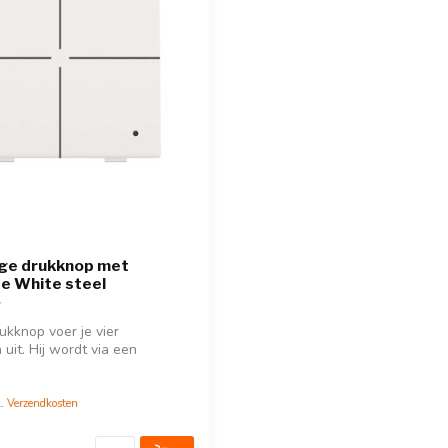
ige drukknop met
se White steel
ukknop voer je vier
uit. Hij wordt via een
 ...
l.
Verzendkosten