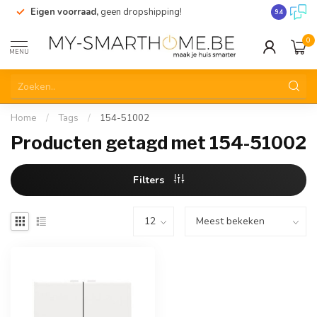
Eigen voorraad,
geen dropshipping!
Verzending
9.4
0
MENU
Home
/
Tags
/
154-51002
Producten getagd met 154-51002
Filters