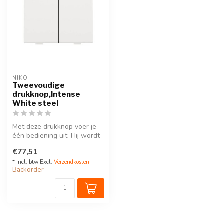
NIKO
Tweevoudige
drukknop,Intense
White steel
Met deze drukknop voer je
één bediening uit. Hij wordt
via een klikSokkel op de ...
€77,51
* Incl. btw Excl.
Verzendkosten
Backorder