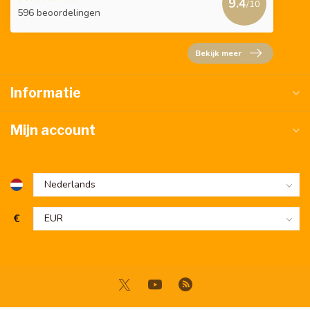
9.4
/10
596 beoordelingen
Bekijk meer
Informatie
Mijn account
€