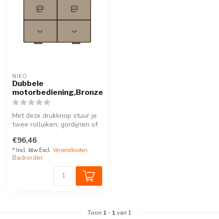
NIKO
Dubbele
motorbediening,Bronze
Met deze drukknop stuur je
twee rolluiken, gordijnen of
zonweringen of een combi...
€96,46
* Incl. btw Excl.
Verzendkosten
Backorder
Toon
1
-
1
van 1