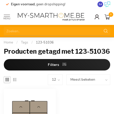
Eigen voorraad,
geen dropshipping!
Verzending
9.4
0
MENU
Home
/
Tags
/
123-51036
Producten getagd met 123-51036
Filters