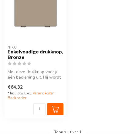
NIKO
Enkelvoudige drukknop,
Bronze
Met deze drukknop voer je
één bediening uit. Hij wordt
via een klikSokkel op de ...
€64,32
* Incl. btw Excl.
Verzendkosten
Backorder
Toon
1
-
1
van 1