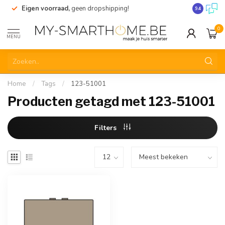
Eigen voorraad,
geen dropshipping!
Verzending
9.4
0
MENU
Home
/
Tags
/
123-51001
Producten getagd met 123-51001
Filters