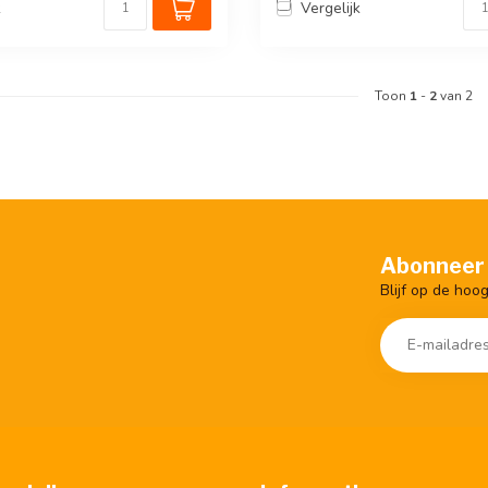
k
Vergelijk
Toon
1
-
2
van 2
Abonneer 
Blijf op de hoo