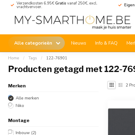
Verzendkosten 6.95€
Gratis
vanaf 250€, excl.
Eigen
vrachtvervoer.
Alle categorieën
Nieuws
Info & FAQ
Mer
Home
/
Tags
/
122-76901
Producten getagd met 122-76
2
Pro
Merken
Alle merken
Niko
Montage
Inbouw
(2)