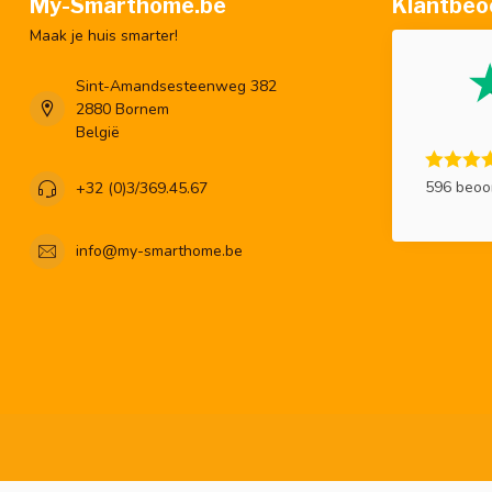
My-Smarthome.be
Klantbeo
Maak je huis smarter!
Sint-Amandsesteenweg 382
2880 Bornem
België
596 beoo
+32 (0)3/369.45.67
info@my-smarthome.be