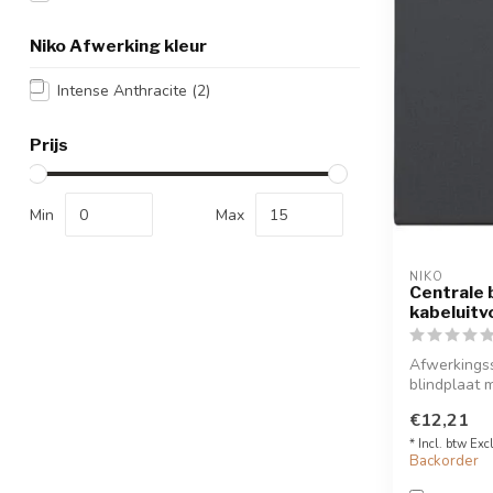
Niko Afwerking kleur
Intense Anthracite
(2)
Prijs
Min
Max
NIKO
Centrale 
kabeluitv
Afwerkingss
blindplaat 
Kleur te kiez
€12,21
* Incl. btw Exc
Backorder