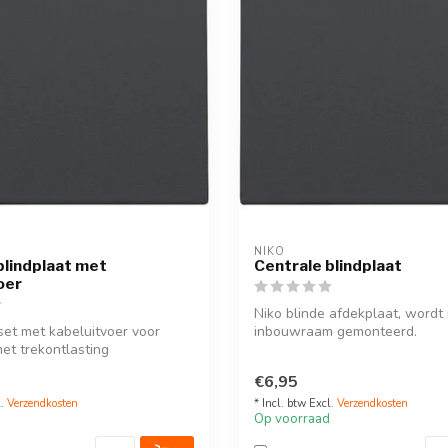
NIKO
blindplaat met
Centrale blindplaat
oer
Niko blinde afdekplaat, wordt 
et met kabeluitvoer voor
inbouwraam gemonteerd.
met trekontlasting
Kleur te kieze...
...
€6,95
l.
Verzendkosten
* Incl. btw Excl.
Verzendkosten
Op voorraad