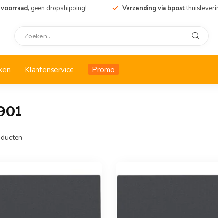
 voorraad,
geen dropshipping!
Verzending via bpost
thuisleveri
ken
Klantenservice
Promo
901
ducten