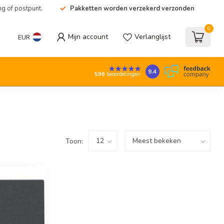
ng of postpunt.
Pakketten worden verzekerd verzonden
0
Mijn account
Verlanglijst
EUR
9.4
596
beoordelingen
Toon: