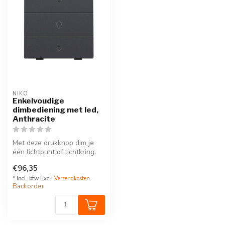
NIKO
Enkelvoudige
dimbediening met led,
Anthracite
Met deze drukknop dim je
één lichtpunt of lichtkring.
Hij wordt op de muurprint ...
€96,35
* Incl. btw Excl.
Verzendkosten
Backorder