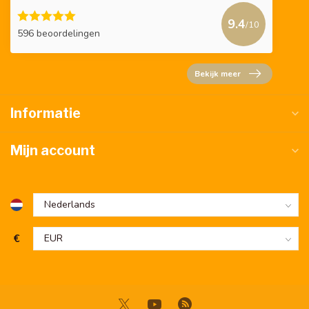
9.4
/10
596 beoordelingen
Bekijk meer
Informatie
Mijn account
€