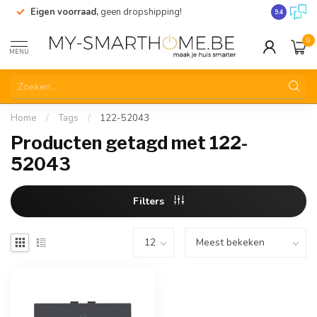
Eigen voorraad,
geen dropshipping!
Verzending
9.4
0
MENU
Home
/
Tags
/
122-52043
Producten getagd met 122-
52043
Filters