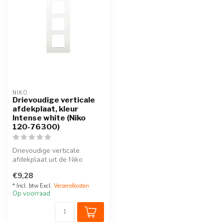
NIKO
Drievoudige verticale
afdekplaat, kleur
Intense white (Niko
120-76300)
Drievoudige verticale
afdekplaat uit de Niko
Intense serie. Kleur: white.
€9,28
Deze v...
* Incl. btw Excl.
Verzendkosten
Op voorraad