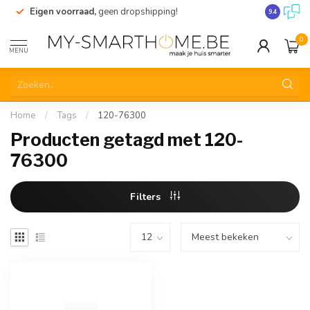
Eigen voorraad,
geen dropshipping!
Verzending
9.4
0
MENU
Home
/
Tags
/
120-76300
Producten getagd met 120-
76300
Filters