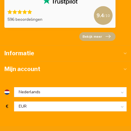
9.4
/10
596 beoordelingen
Bekijk meer
Informatie
Mijn account
€