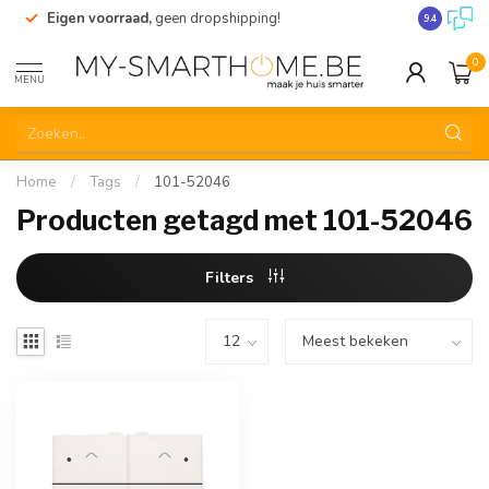
Eigen voorraad,
geen dropshipping!
Verzending
9.4
0
MENU
Home
/
Tags
/
101-52046
Producten getagd met 101-52046
Filters