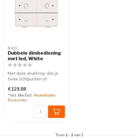
NIKO
Dubbele dimbediening
met led, White
Met deze drukknop dim je
twee lichtpunten of
lichtkringen. Een led geeft
€129,88
aan of ...
* Incl. btw Excl.
Verzendkosten
Backorder
Toon
1
-
1
van 1