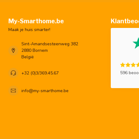
My-Smarthome.be
Klantbeo
Maak je huis smarter!
Sint-Amandsesteenweg 382
2880 Bornem
België
596 beoo
+32 (0)3/369.45.67
info@my-smarthome.be