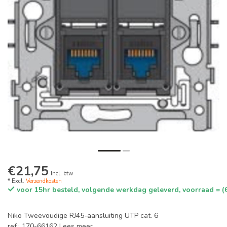
€21,75
Incl. btw
* Excl.
Verzendkosten
voor 15hr besteld, volgende werkdag geleverd, voorraad = (
Niko Tweevoudige RJ45-aansluiting UTP cat. 6
ref.: 170-66162
Lees meer
.