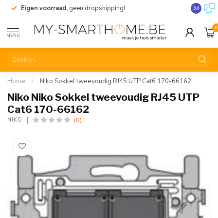
Eigen voorraad,
geen dropshipping!
Verzendi
9.4
0
MENU
Home
/
Niko Sokkel tweevoudig RJ45 UTP Cat6 170-66162
Niko Niko Sokkel tweevoudig RJ45 UTP
Cat6 170-66162
(0)
NIKO