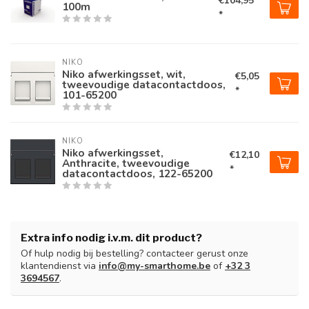
€104,95
100m
*
NIKO
Niko afwerkingsset, wit,
€5,05
tweevoudige datacontactdoos,
*
101-65200
NIKO
Niko afwerkingsset,
€12,10
Anthracite, tweevoudige
*
datacontactdoos, 122-65200
Extra info nodig i.v.m. dit product?
Of hulp nodig bij bestelling? contacteer gerust onze
klantendienst via
info@my-smarthome.be
of
+32 3
3694567
.