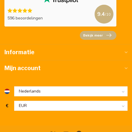
9.4
/10
596 beoordelingen
Bekijk meer
Informatie
Mijn account
€