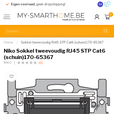
Eigen voorraad,
geen dropshipping!
Verzending
9.4
0
MENU
Home
/
Sokkel tweevoudig RJ45 STP Cat6 (schuin)170-65367
Niko Sokkel tweevoudig RJ45 STP Cat6
(schuin)170-65367
(0)
NIKO