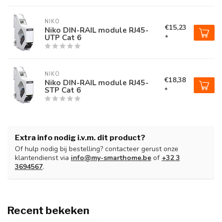
NIKO
€15,23
Niko DIN-RAIL module RJ45-
UTP Cat 6
*
NIKO
€18,38
Niko DIN-RAIL module RJ45-
STP Cat 6
*
Extra info nodig i.v.m. dit product?
Of hulp nodig bij bestelling? contacteer gerust onze
klantendienst via
info@my-smarthome.be
of
+32 3
3694567
.
Recent bekeken