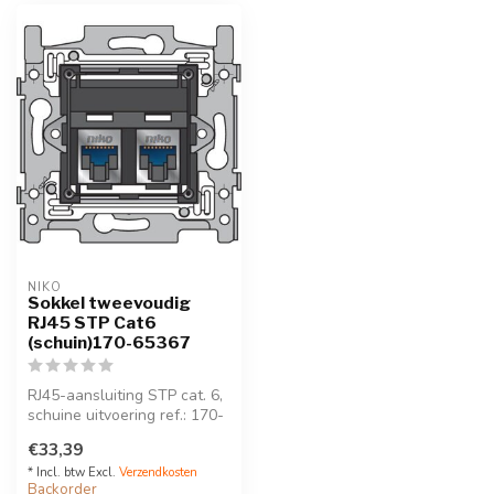
NIKO
Sokkel tweevoudig
RJ45 STP Cat6
(schuin)170-65367
RJ45-aansluiting STP cat. 6,
schuine uitvoering ref.: 170-
65367
€33,39
* Incl. btw Excl.
Verzendkosten
Backorder