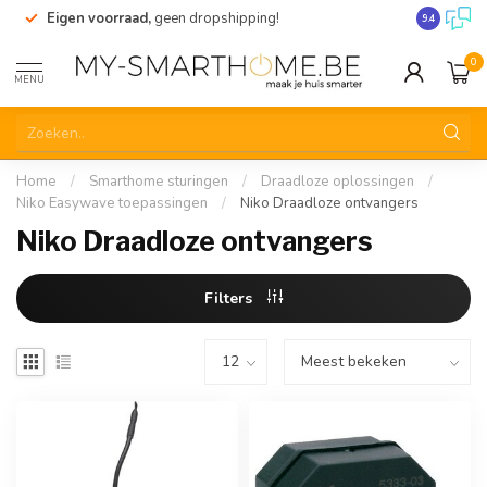
Eigen voorraad,
geen dropshipping!
Verzending
9.4
0
MENU
Home
/
Smarthome sturingen
/
Draadloze oplossingen
/
Niko Easywave toepassingen
/
Niko Draadloze ontvangers
Niko Draadloze ontvangers
Filters