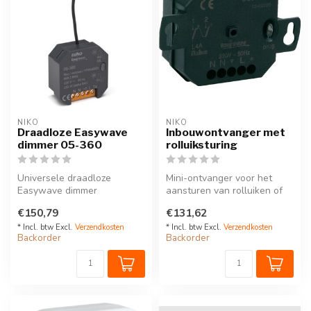
NIKO
NIKO
Draadloze Easywave
Inbouwontvanger met
dimmer 05-360
rolluiksturing
Universele draadloze
Mini-ontvanger voor het
Easywave dimmer
aansturen van rolluiken of
(enkelpolig, één kanaal)
jalouzieën. Wordt
€150,79
€131,62
ingebouwd i...
* Incl. btw Excl.
Verzendkosten
* Incl. btw Excl.
Verzendkosten
Backorder
Backorder