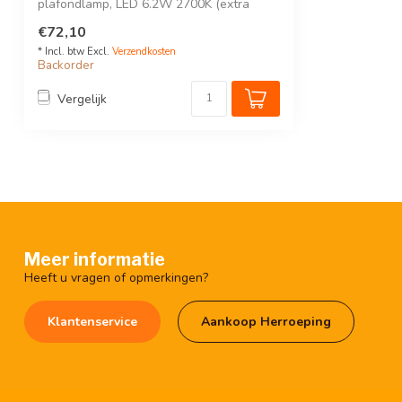
plafondlamp, LED 6.2W 2700K (extra
warm ...
€72,10
* Incl. btw Excl.
Verzendkosten
Backorder
Vergelijk
Meer informatie
Heeft u vragen of opmerkingen?
Klantenservice
Aankoop Herroeping