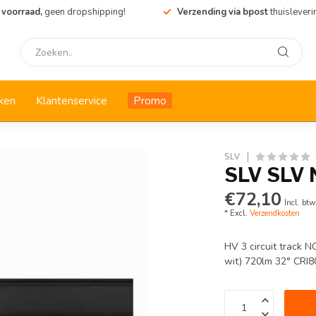
 voorraad,
geen dropshipping!
Verzending via bpost
thuisleveri
ken
Klantenservice
Promo
SLV
SLV SLV N
€72,10
Incl. btw
* Excl.
Verzendkosten
HV 3 circuit track
wit) 720lm 32° CRI8