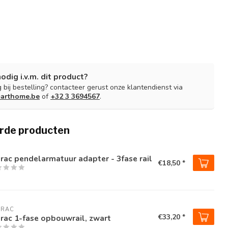
nodig i.v.m. dit product?
 bij bestelling? contacteer gerust onze klantendienst via
arthome.be
of
+32 3 3694567
.
rde producten
rac pendelarmatuur adapter - 3fase rail
€18,50 *
TRAC
€33,20 *
rac 1-fase opbouwrail, zwart