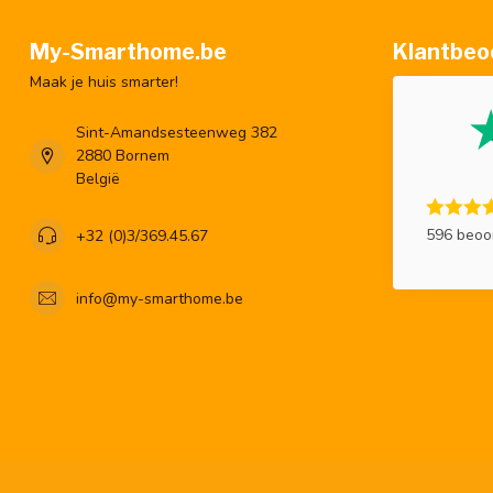
My-Smarthome.be
Klantbeo
Maak je huis smarter!
Sint-Amandsesteenweg 382
2880 Bornem
België
596 beoo
+32 (0)3/369.45.67
info@my-smarthome.be