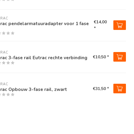
TRAC
€14,00
trac pendelarmatuuradapter voor 1 fase
l
*
TRAC
€10,50 *
rac 3-fase rail Eutrac rechte verbinding
TRAC
€31,50 *
rac Opbouw 3-fase rail, zwart