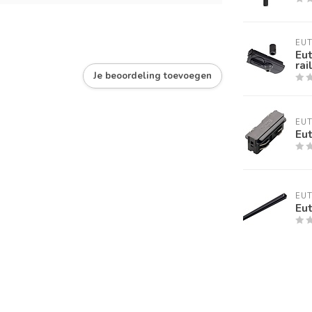
EU
Eu
rai
Je beoordeling toevoegen
EU
Eut
EU
Eut