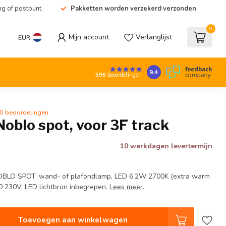
ng of postpunt.
Pakketten worden verzekerd verzonden
0
Mijn account
Verlanglijst
EUR
9.4
596
beoordelingen
0 beoordelingen
oblo spot, voor 3F track
10 werkdagen levertermijn
 NOBLO SPOT, wand- of plafondlamp, LED 6.2W 2700K (extra warm
0 230V, LED lichtbron inbegrepen.
Lees meer
.
Toevoegen aan winkelwagen