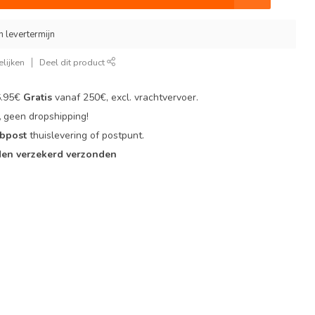
 levertermijn
lijken
Deel dit product
6.95€
Gratis
vanaf 250€, excl. vrachtvervoer.
,
geen dropshipping!
 bpost
thuislevering of postpunt.
en verzekerd verzonden