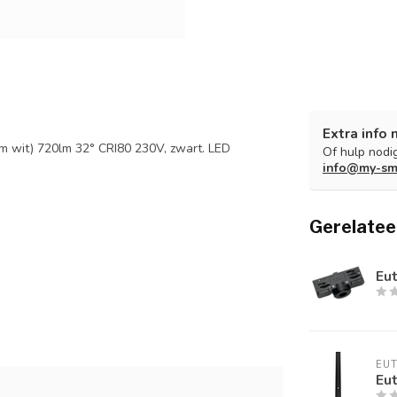
Extra info 
 wit) 720lm 32° CRI80 230V, zwart. LED
Of hulp nodig
info@my-sm
Gerelatee
Eut
EU
Eut