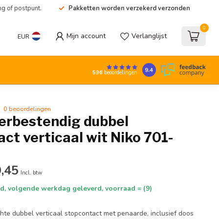
ng of postpunt.
Pakketten worden verzekerd verzonden
0
Mijn account
Verlanglijst
EUR
9.4
596
beoordelingen
0 beoordelingen
erbestendig dubbel
ct verticaal wit Niko 701-
,45
Incl. btw
d, volgende werkdag geleverd, voorraad = (9)
hte dubbel verticaal stopcontact met penaarde, inclusief doos