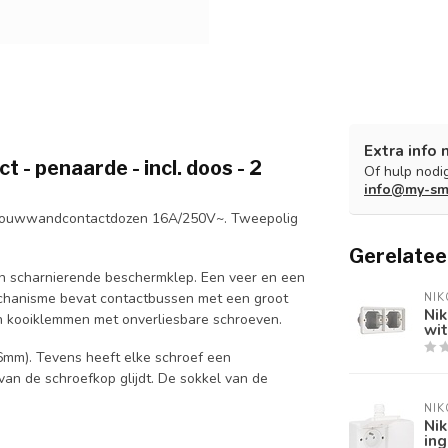
Extra info 
 - penaarde - incl. doos - 2
Of hulp nodig
info@my-sm
opbouwwandcontactdozen 16A/250V~. Tweepolig
Gerelatee
n scharnierende beschermklep. Een veer en een
echanisme bevat contactbussen met een groot
NIK
Ni
n kooiklemmen met onverliesbare schroeven.
wit
mm). Tevens heeft elke schroef een
an de schroefkop glijdt. De sokkel van de
NIK
Ni
ing