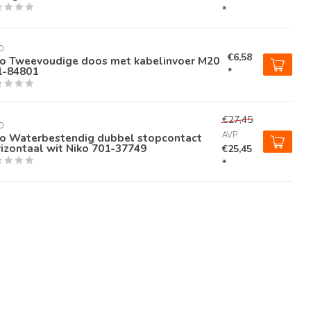
*
O
€6,58
ko Tweevoudige doos met kabelinvoer M20
1-84801
*
€27,45
O
AVP
ko Waterbestendig dubbel stopcontact
izontaal wit Niko 701-37749
€25,45
*