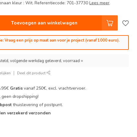
naan kleur : Wit. Referentiecode: 701-37730
Lees meer
.
Toevoegen aan winkelwagen
e: Vraag een prijs op maat aan voor je project (vanaf 1000 euro).
steld, volgende werkdag geleverd, voorraad =
lijken
Deel dit product
6.95€
Gratis
vanaf 250€, excl. vrachtvervoer.
,
geen dropshipping!
 bpost
thuislevering of postpunt.
en verzekerd verzonden