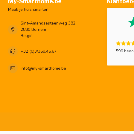
My-Smarthome.be
Klantbeo
Maak je huis smarter!
Sint-Amandsesteenweg 382
2880 Bornem
België
596 beoo
+32 (0)3/369.45.67
info@my-smarthome.be