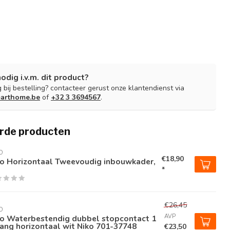
nodig i.v.m. dit product?
 bij bestelling? contacteer gerust onze klantendienst via
arthome.be
of
+32 3 3694567
.
rde producten
O
€18,90
ko Horizontaal Tweevoudig inbouwkader,
*
€26,45
O
AVP
ko Waterbestendig dubbel stopcontact 1
ang horizontaal wit Niko 701-37748
€23,50