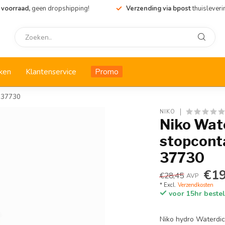
 voorraad,
geen dropshipping!
Verzending via bpost
thuisleveri
ken
Klantenservice
Promo
1-37730
NIKO
Niko Wat
stopconta
37730
€19
€28,45
AVP
* Excl.
Verzendkosten
voor 15hr bestel
Niko hydro Waterdic