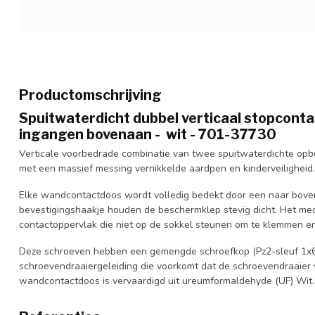
Productomschrijving
Spuitwaterdicht dubbel verticaal stopcontact
ingangen bovenaan - wit - 701-37730
Verticale voorbedrade combinatie van twee spuitwaterdichte 
met een massief messing vernikkelde aardpen en kinderveiligheid.
Elke wandcontactdoos wordt volledig bedekt door een naar bove
bevestigingshaakje houden de beschermklep stevig dicht. Het m
contactoppervlak die niet op de sokkel steunen om te klemmen e
Deze schroeven hebben een gemengde schroefkop (Pz2-sleuf 1x6
schroevendraaiergeleiding die voorkomt dat de schroevendraaier v
wandcontactdoos is vervaardigd uit ureumformaldehyde (UF) Wit.