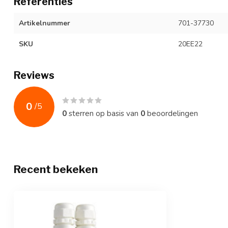
Referenties
Artikelnummer
701-37730
SKU
20EE22
Reviews
0
/
5
0
sterren op basis van
0
beoordelingen
Recent bekeken